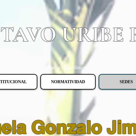
STAVO URIBE
Granada - Cundinamarca
STITUCIONAL
NORMATIVIDAD
SEDES
ela Gonzalo Ji