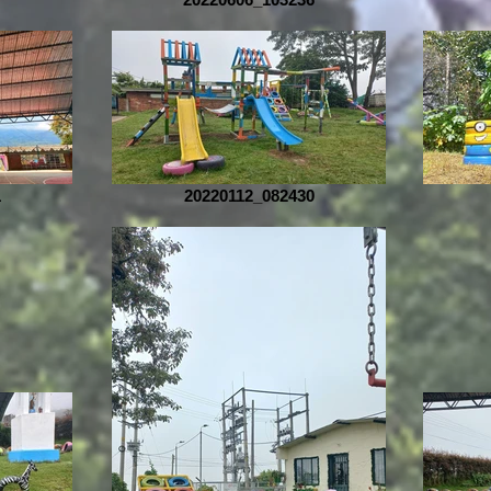
1
20220112_082430