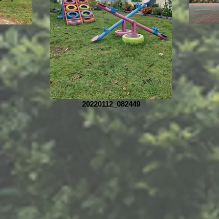
20220112_082449