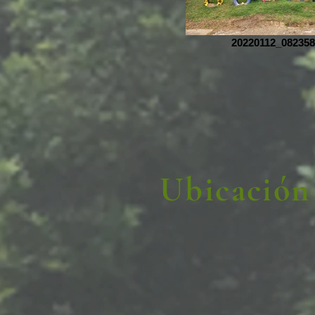
20220112_082358
Ubicación