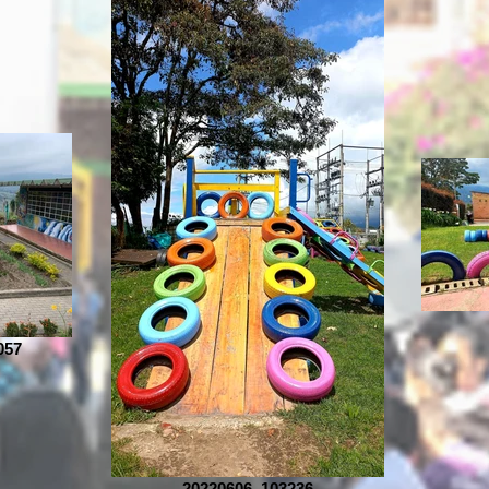
057
20220606_103236