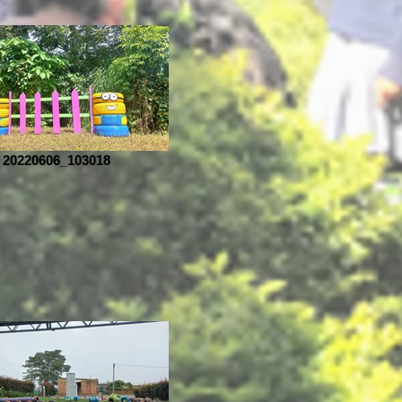
20220606_103018