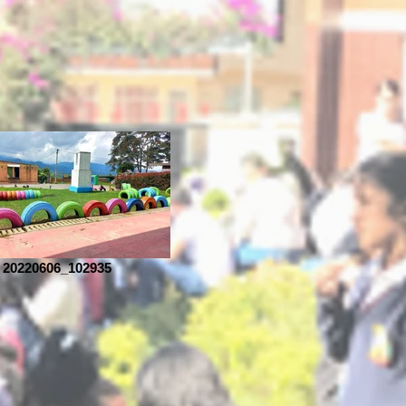
20220606_102935