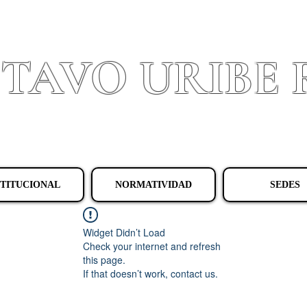
STAVO URIBE
Granada - Cundinamarca
STITUCIONAL
NORMATIVIDAD
SEDES
Widget Didn’t Load
Check your internet and refresh
this page.
If that doesn’t work, contact us.