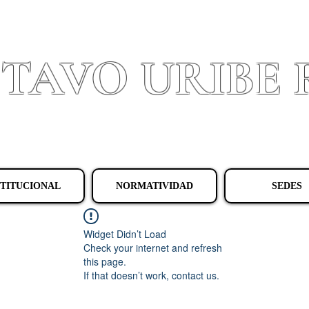
STAVO URIBE
Granada - Cundinamarca
STITUCIONAL
NORMATIVIDAD
SEDES
Widget Didn’t Load
Check your internet and refresh
this page.
If that doesn’t work, contact us.