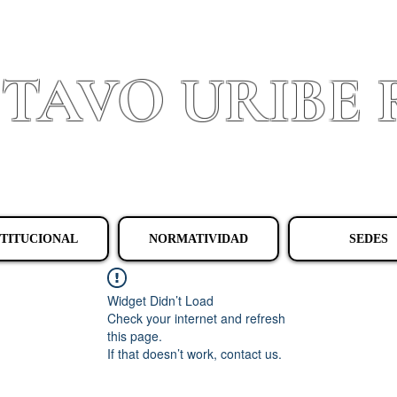
STAVO URIBE
Granada - Cundinamarca
STITUCIONAL
NORMATIVIDAD
SEDES
Widget Didn’t Load
Check your internet and refresh
this page.
If that doesn’t work, contact us.