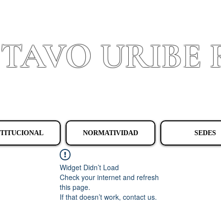
STAVO URIBE
Granada - Cundinamarca
STITUCIONAL
NORMATIVIDAD
SEDES
Widget Didn’t Load
Check your internet and refresh
this page.
If that doesn’t work, contact us.