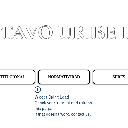
STAVO URIBE
Granada - Cundinamarca
STITUCIONAL
NORMATIVIDAD
SEDES
Widget Didn’t Load
Check your internet and refresh
this page.
If that doesn’t work, contact us.