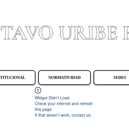
STAVO URIBE
Granada - Cundinamarca
STITUCIONAL
NORMATIVIDAD
SEDES
Widget Didn’t Load
Check your internet and refresh
this page.
If that doesn’t work, contact us.