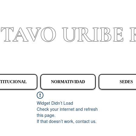
STAVO URIBE
Granada - Cundinamarca
STITUCIONAL
NORMATIVIDAD
SEDES
Widget Didn’t Load
Check your internet and refresh
this page.
If that doesn’t work, contact us.