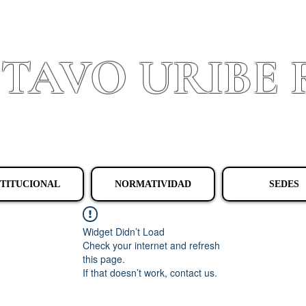
STAVO URIBE
Granada - Cundinamarca
STITUCIONAL
NORMATIVIDAD
SEDES
Widget Didn’t Load
Check your internet and refresh
this page.
If that doesn’t work, contact us.