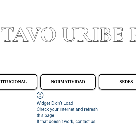
STAVO URIBE
Granada - Cundinamarca
STITUCIONAL
NORMATIVIDAD
SEDES
Widget Didn’t Load
Check your internet and refresh
this page.
If that doesn’t work, contact us.