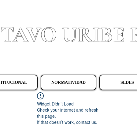
STAVO URIBE
Granada - Cundinamarca
STITUCIONAL
NORMATIVIDAD
SEDES
Widget Didn’t Load
Check your internet and refresh
this page.
If that doesn’t work, contact us.