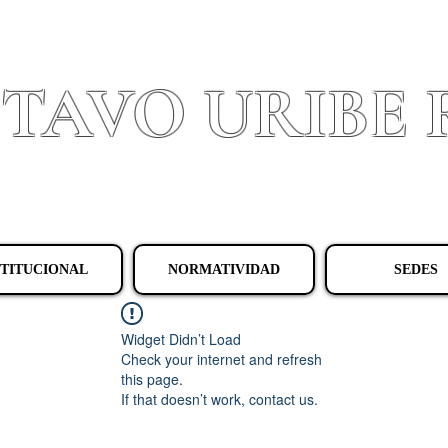
STAVO URIBE
Granada - Cundinamarca
STITUCIONAL
NORMATIVIDAD
SEDES
Widget Didn’t Load
Check your internet and refresh
this page.
If that doesn’t work, contact us.