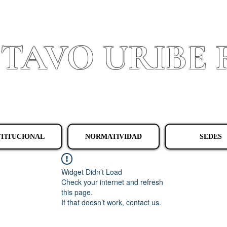
STAVO URIBE
Granada - Cundinamarca
STITUCIONAL
NORMATIVIDAD
SEDES
Widget Didn’t Load
Check your internet and refresh
this page.
If that doesn’t work, contact us.