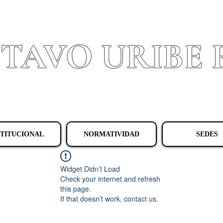
STAVO URIBE
Granada - Cundinamarca
STITUCIONAL
NORMATIVIDAD
SEDES
Widget Didn’t Load
Check your internet and refresh
this page.
If that doesn’t work, contact us.