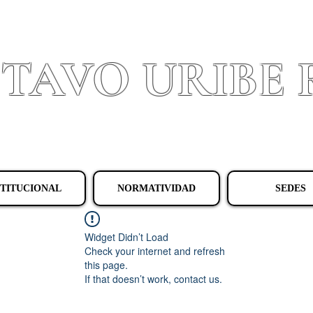
STAVO URIBE
Granada - Cundinamarca
STITUCIONAL
NORMATIVIDAD
SEDES
Widget Didn’t Load
Check your internet and refresh
this page.
If that doesn’t work, contact us.