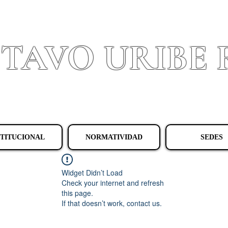
STAVO URIBE
Granada - Cundinamarca
STITUCIONAL
NORMATIVIDAD
SEDES
Widget Didn’t Load
Check your internet and refresh
this page.
If that doesn’t work, contact us.