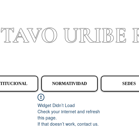
STAVO URIBE
Granada - Cundinamarca
STITUCIONAL
NORMATIVIDAD
SEDES
Widget Didn’t Load
Check your internet and refresh
this page.
If that doesn’t work, contact us.