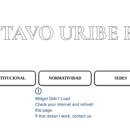
STAVO URIBE
Granada - Cundinamarca
STITUCIONAL
NORMATIVIDAD
SEDES
Widget Didn’t Load
Check your internet and refresh
this page.
If that doesn’t work, contact us.