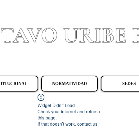
STAVO URIBE
Granada - Cundinamarca
STITUCIONAL
NORMATIVIDAD
SEDES
Widget Didn’t Load
Check your internet and refresh
this page.
If that doesn’t work, contact us.