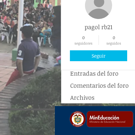
pagol rb21
0
0
seguidores
seguidos
Profile
Seguir
Comentarios del blog
Entradas del foro
Comentarios del foro
Archivos