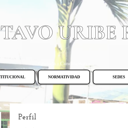
STAVO URIBE
Granada - Cundinamarca
STITUCIONAL
NORMATIVIDAD
SEDES
Perfil